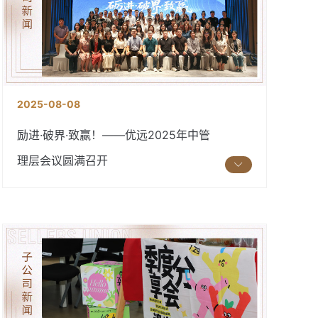
2025-08-08
励进·破界·致赢！——优远2025年中管
理层会议圆满召开