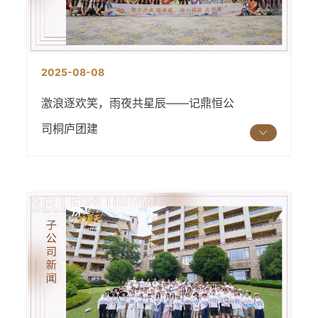
2025-08-08
激浪逐欢笑，雨夜共星辰——记鼎恒公
司桐庐团建