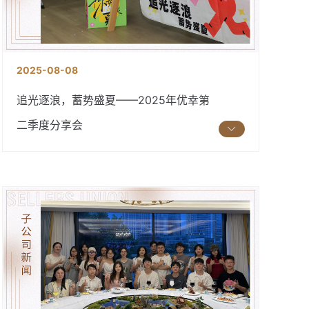
2025-08-08
追光逐浪，蓄势盛夏——2025年优幸第
二季度分享会