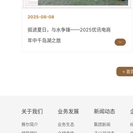
2025-08-08
挺进夏日，与水争锋——2025优讯电商
年中千岛湖之旅
< 首
关于我们
业务发展
新闻动态
赛尔简介
业务生态
集团新闻